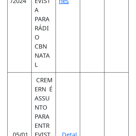
/2024
EVIST
hes
A
PARA
RÁDI
O
CBN
NATA
L
CREM
ERN É
ASSU
NTO
PARA
ENTR
05/01
EVIST
Detal