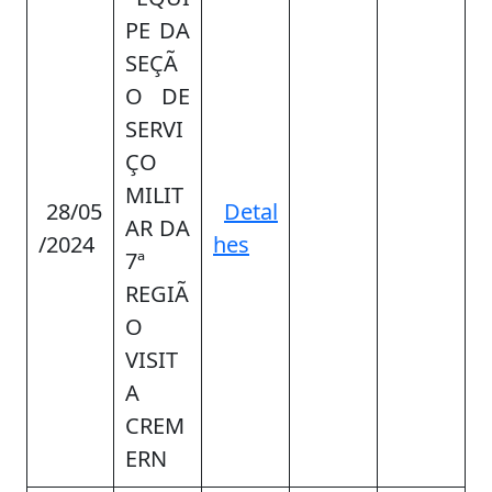
PE DA
SEÇÃ
O DE
SERVI
ÇO
MILIT
28/05
Detal
AR DA
/2024
hes
7ª
REGIÃ
O
VISIT
A
CREM
ERN