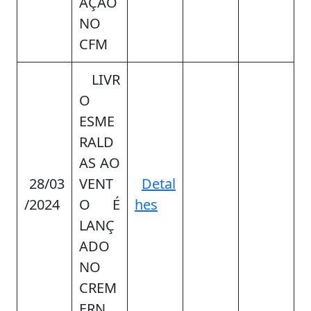
AÇÃO
NO
CFM
LIVR
O
ESME
RALD
AS AO
28/03
VENT
Detal
/2024
O É
hes
LANÇ
ADO
NO
CREM
ERN