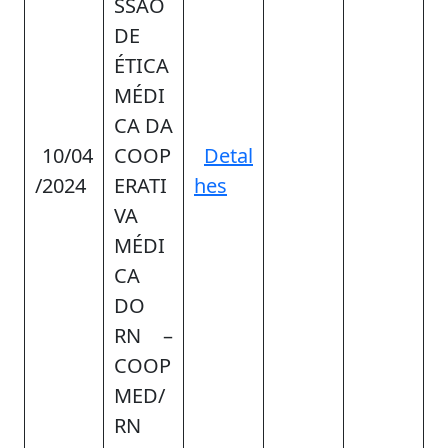
SSÃO
DE
ÉTICA
MÉDI
CA DA
10/04
COOP
Detal
/2024
ERATI
hes
VA
MÉDI
CA
DO
RN –
COOP
MED/
RN