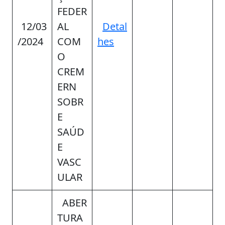
FEDER
12/03
AL
Detal
/2024
COM
hes
O
CREM
ERN
SOBR
E
SAÚD
E
VASC
ULAR
ABER
TURA