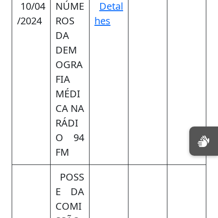
10/04
NÚME
Detal
/2024
ROS
hes
DA
DEM
OGRA
FIA
MÉDI
CA NA
RÁDI
O 94
FM
POSS
E DA
COMI